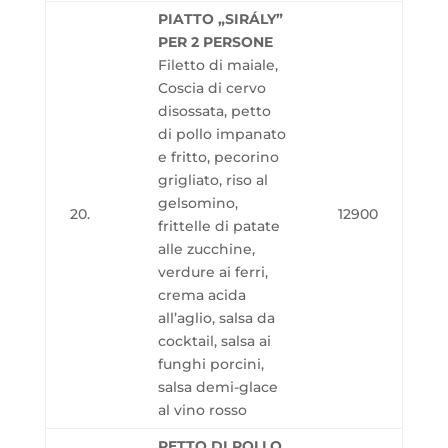
PIATTO „SIRÁLY”
PER 2 PERSONE
Filetto di maiale,
Coscia di cervo
disossata, petto
di pollo impanato
e fritto, pecorino
grigliato, riso al
gelsomino,
20.
12900
frittelle di patate
alle zucchine,
verdure ai ferri,
crema acida
all’aglio, salsa da
cocktail, salsa ai
funghi porcini,
salsa demi-glace
al vino rosso
PETTO DI POLLO