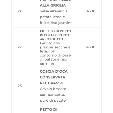
ALLA GRIGLIA
21.
Salsa all’arancia,
4390
patate lesse e
fritte, riso jasmine
FILETTO DI PETTO
DI POLLO FRITTO
ARROTOLATO
Farcito con
22.
4690
prugne secche e
feta, con
contorno di purè
di patate e riso
jasmine
COSCIA D’OCA
CONSERVATA
NEL GRASSO
23.
Cavolo brasato
con pancetta,
purè di patate
PETTO DI