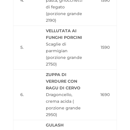
4.
pasta, gnocchetti
1590
di fegato
(porzione grande
2190)
VELLUTATA AI
FUNGHI PORCINI
Scaglie di
5.
1590
parmigian
(porzione grande
2750)
ZUPPA DI
VERDURE CON
RAGU DI CERVO
6.
Dragoncello,
1690
crema acida (
porzione grande
2950)
GULASH